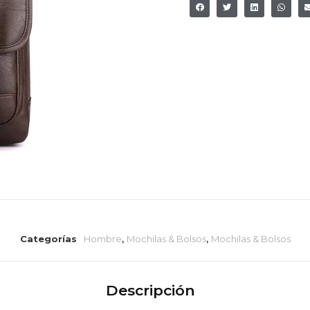
Categorías
Hombre
,
Mochilas & Bolsos
,
Mochilas & Bolsos
Descripción