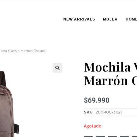
NEW ARRIVALS
MUJER
HOM
gana Classic Marrón Oscuro
Mochila 
Marrón 
🔍
$
69.990
SKU
200-100-3021
Agotado