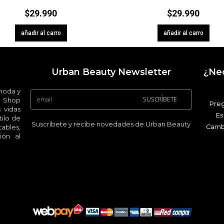
$
29.990
$
29.990
añadir al carro
añadir al carro
Urban Beauty Newsletter
¿Nec
 moda y
SUSCRÍBETE
 Shop
Pre
 vidas
Es
ilo de
Suscríbete y recibe novedades de Urban Beauty
Camb
ables,
ión al