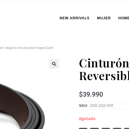
NEW ARRIVALS
MUJER
HOM
rón Vegano Reversible Negro/Café
Cinturón
Reversib
🔍
$
39.990
SKU
200-202-001
Agotado