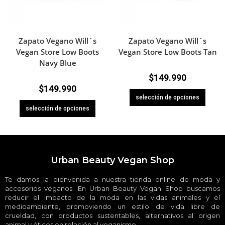
Zapato Vegano Will´s
Zapato Vegano Will´s
Vegan Store Low Boots
Vegan Store Low Boots Tan
Navy Blue
$
149.990
$
149.990
selección de opciones
selección de opciones
Urban Beauty Vegan Shop
Te damos la bienvenida a nuestra tienda online de moda y
accesorios veganos. En Urban Beauty Vegan Shop buscamos
reducir el impacto de la moda en las vidas animales y el
medioambiente, promoviendo un estilo de vida libre de
crueldad, con productos sustentables, alternativos al origen
animal y éticos en relación al veganismo.