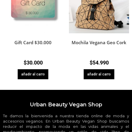
Gift Card $30.000
Mochila Vegana Geo Cork
$
30.000
$
54.990
añadir al carro
añadir al carro
Urban Beauty Vegan Shop
Te damos la bienvenida a nuestra tienda online de moda y
accesorios veganos. En Urban Beauty Vegan Shop buscamos
reducir el impacto de la moda en las vidas animales y el
medioambiente, promoviendo un estilo de vida libre de