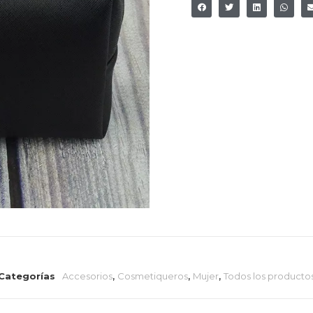
Categorías
Accesorios
,
Cosmetiqueros
,
Mujer
,
Todos los producto