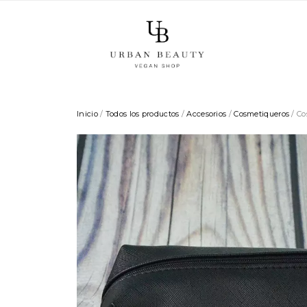
Inicio
/
Todos los productos
/
Accesorios
/
Cosmetiqueros
/ Co