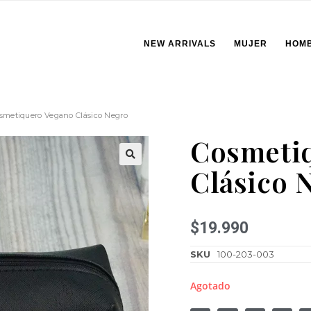
NEW ARRIVALS
MUJER
HOM
smetiquero Vegano Clásico Negro
Cosmeti
Clásico 
🔍
$
19.990
SKU
100-203-003
Agotado