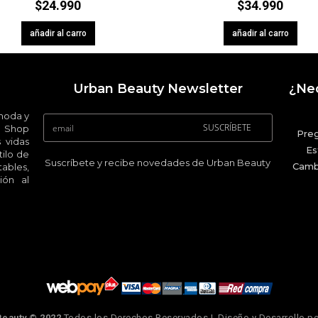
$
24.990
$
34.990
añadir al carro
añadir al carro
Urban Beauty Newsletter
¿Nec
 moda y
SUSCRÍBETE
 Shop
Pre
 vidas
Es
ilo de
Suscríbete y recibe novedades de Urban Beauty
Camb
ables,
ión al
Beauty © 2022
Todos los Derechos Reservados | Diseño y Desarrollo p