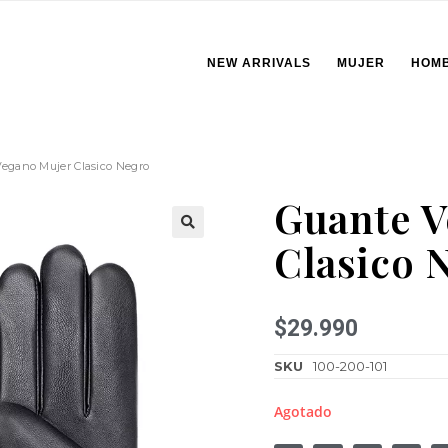
NEW ARRIVALS
MUJER
HOM
egano Mujer Clasico Negro
Guante V
Clasico 
🔍
$
29.990
SKU
100-200-101
Agotado