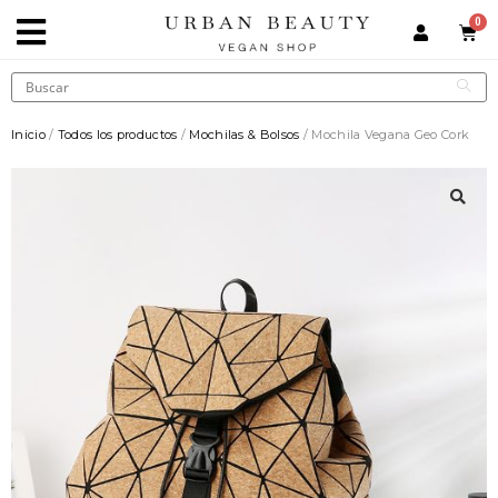
Inicio
/
Todos los productos
/
Mochilas & Bolsos
/ Mochila Vegana Geo Cork
🔍