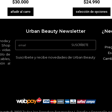
$
30.000
$
24.990
añadir al carro
selección de opciones
Urban Beauty Newsletter
¿Nec
 moda y
SUSCRÍBETE
 Shop
Pre
 vidas
Es
ilo de
Suscríbete y recibe novedades de Urban Beauty
Camb
ables,
ión al
Beauty © 2022
Todos los Derechos Reservados | Diseño y Desarrollo p