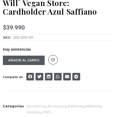
Will´ Vegan Store:
Cardholder Azul Saffiano
$
39.990
SKU
200-200-101
Hay existencias
AÑADIR AL CARRO
Compartir en
Categorías
Accesorios
,
Accesorios
,
Billeteras
,
Billeteras
,
Hombre
,
WVS