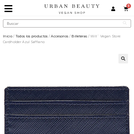
Inicio
/
Todos los productos
/
Accesorios
/
Billeteras
/ Will´ Vegan Store:
Cardholder Azul Saffiano
🔍