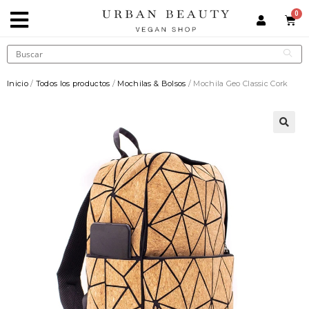
Inicio
/
Todos los productos
/
Mochilas & Bolsos
/ Mochila Geo Classic Cork
🔍