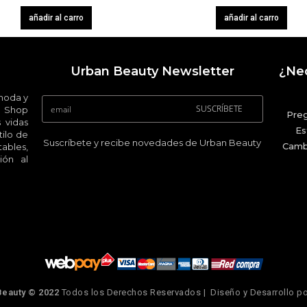
añadir al carro
añadir al carro
Urban Beauty Newsletter
¿Nec
 moda y
SUSCRÍBETE
 Shop
Pre
 vidas
Es
ilo de
Suscríbete y recibe novedades de Urban Beauty
Camb
ables,
ión al
Beauty © 2022
Todos los Derechos Reservados | Diseño y Desarrollo p