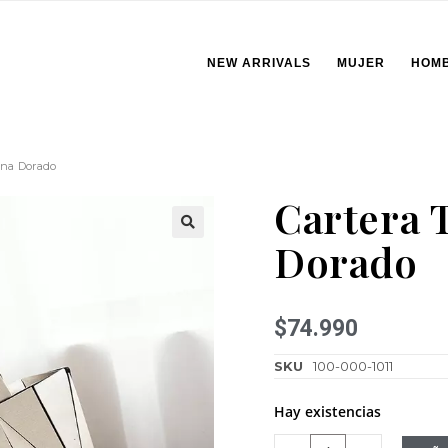
NEW ARRIVALS
MUJER
HOM
ana Dorado
Cartera 
Dorado
🔍
$
74.990
SKU
100-000-1011
Hay existencias