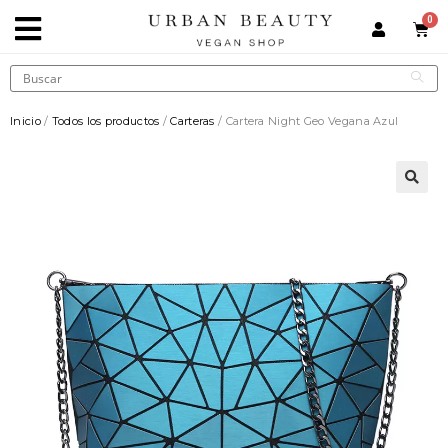
Inicio
/
Todos los productos
/
Carteras
/ Cartera Night Geo Vegana Azul
🔍