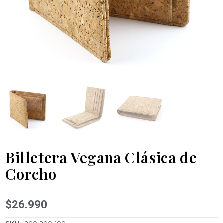
Billetera Vegana Clásica de
Corcho
$
26.990
SKU
200-200-100