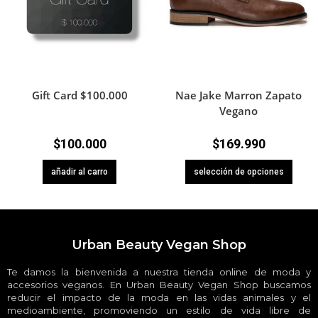
Gift Card $100.000
Nae Jake Marron Zapato
Vegano
$
100.000
$
169.990
añadir al carro
selección de opciones
Urban Beauty Vegan Shop
Te damos la bienvenida a nuestra tienda online de moda y
accesorios veganos. En Urban Beauty Vegan Shop buscamos
reducir el impacto de la moda en las vidas animales y el
medioambiente, promoviendo un estilo de vida libre de