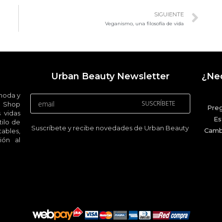
SIGUIENTE
Veganismo, una filosofía de vida
Urban Beauty Newsletter
¿Nec
 moda y
SUSCRÍBETE
 Shop
Pre
 vidas
Es
ilo de
Suscríbete y recibe novedades de Urban Beauty
Camb
ables,
ión al